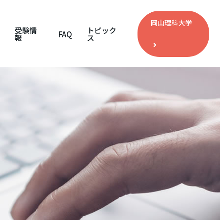
岡山理科大学
受験情
トピック
FAQ
報
ス