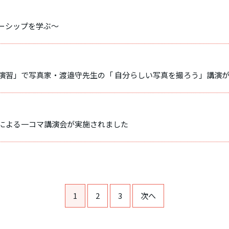
ーシップを学ぶ～
見演習」で写真家・渡邉守先生の「 自分らしい写真を撮ろう」講演
諭による一コマ講演会が実施されました
1
2
3
次へ