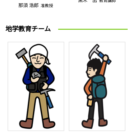
黒木 出
教育講師
那須 浩郎
准教授
地学教育チーム