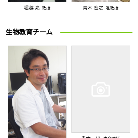
堀越 亮
青木 宏之
教授
准教授
生物教育チーム