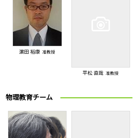
濵田 裕康
准教授
平松 直哉
准教授
物理教育チーム