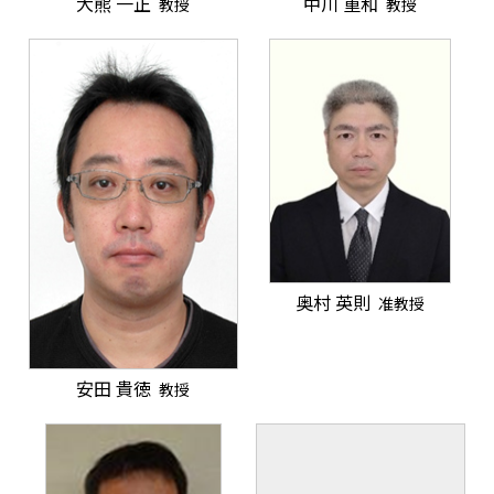
大熊 一正
中川 重和
教授
教授
奥村 英則
准教授
安田 貴徳
教授